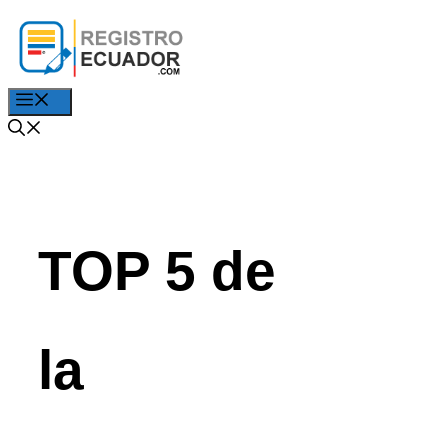
Saltar
al
contenido
Menú
TOP 5 de
la