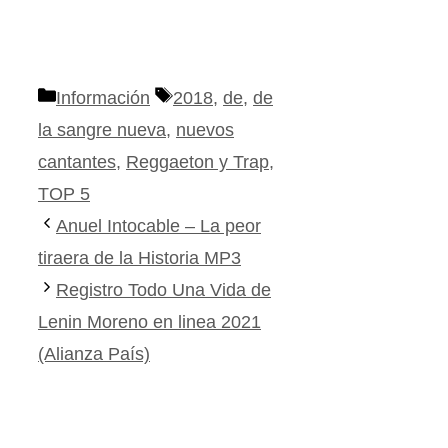
Categorías
Etiquetas
Información
2018
,
de
,
de
la sangre nueva
,
nuevos
cantantes
,
Reggaeton y Trap
,
TOP 5
Anuel Intocable – La peor
tiraera de la Historia MP3
Registro Todo Una Vida de
Lenin Moreno en linea 2021
(Alianza País)