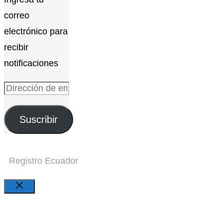
correo
electrónico para
recibir
notificaciones
Dirección
de
Suscribir
email
Registro Ecuador
Close