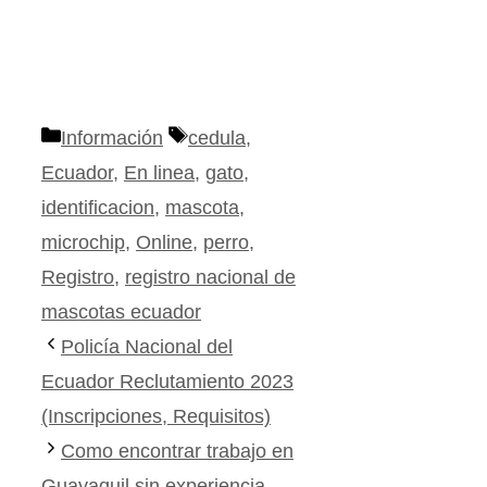
Categorías
Etiquetas
Información
cedula
,
Ecuador
,
En linea
,
gato
,
identificacion
,
mascota
,
microchip
,
Online
,
perro
,
Registro
,
registro nacional de
mascotas ecuador
Policía Nacional del
Ecuador Reclutamiento 2023
(Inscripciones, Requisitos)
Como encontrar trabajo en
Guayaquil sin experiencia