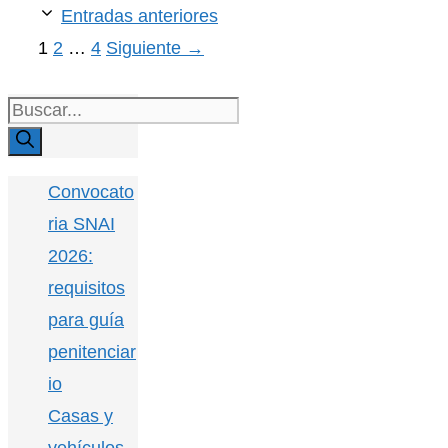
Entradas anteriores
Página
Página
Página
1
2
…
4
Siguiente
→
Buscar:
Convocato
ria SNAI
2026:
requisitos
para guía
penitenciar
io
Casas y
vehículos