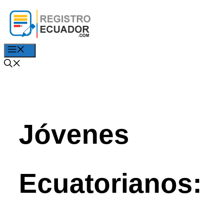
Saltar
al
contenido
Menú
Jóvenes
Ecuatorianos: