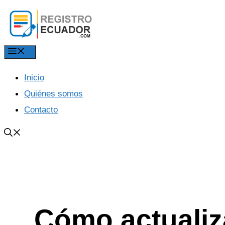
Saltar
al
contenido
Menú
Inicio
Quiénes somos
Contacto
Cómo actualiz