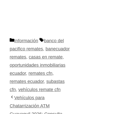
Categorías
Etiquetas
Información
banco del
pacifico remates
,
banecuador
remates
,
casas en remate
,
oportunidades inmobiliarias
ecuador
,
remates cfn
,
remates ecuador
,
subastas
cfn
,
vehículos remate cfn
Vehículos para
Chatarrización ATM