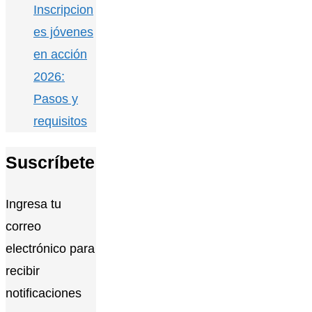
Inscripcion
es jóvenes
en acción
2026:
Pasos y
requisitos
Suscríbete
Ingresa tu
correo
electrónico para
recibir
notificaciones