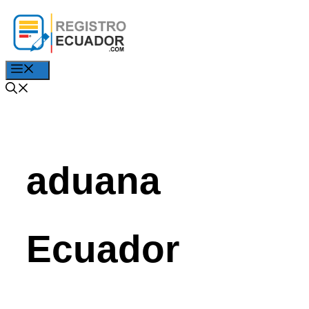
Saltar
al
contenido
Menú
aduana
Ecuador