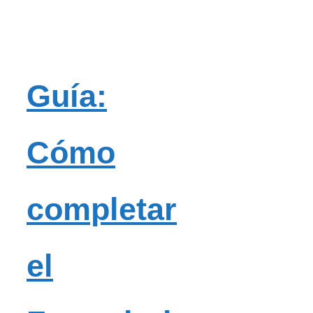
Guía:
Cómo
completar
el