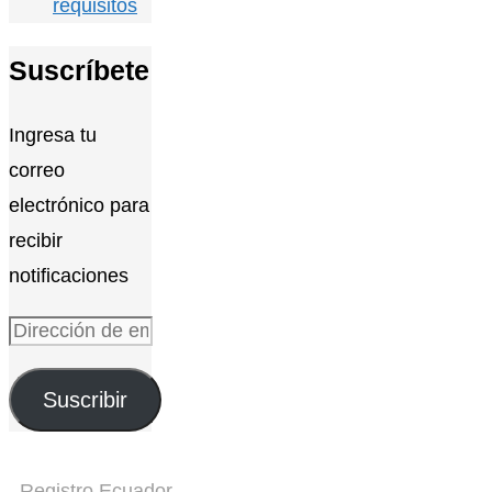
requisitos
Suscríbete
Ingresa tu
correo
electrónico para
recibir
notificaciones
Dirección
de
Suscribir
email
Registro Ecuador