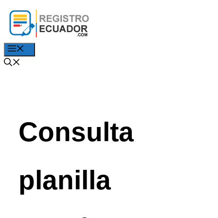
Saltar
al
contenido
Menú
Consulta
planilla