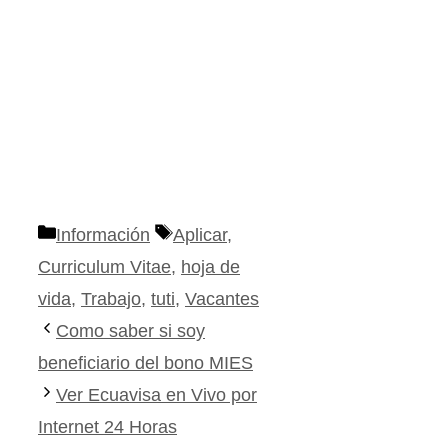
Categorías
Etiquetas
Información
Aplicar
,
Curriculum Vitae
,
hoja de
vida
,
Trabajo
,
tuti
,
Vacantes
Como saber si soy
beneficiario del bono MIES
Ver Ecuavisa en Vivo por
Internet 24 Horas