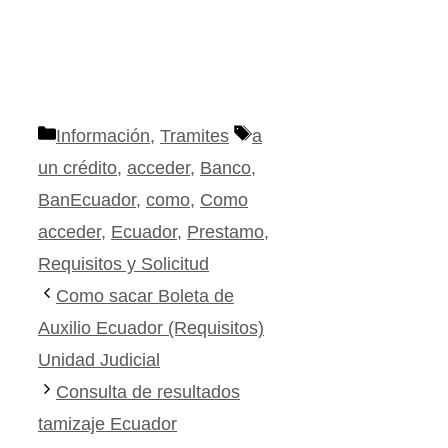
Categorías
Etiquetas
Información
,
Tramites
a
un crédito
,
acceder
,
Banco
,
BanEcuador
,
como
,
Como
acceder
,
Ecuador
,
Prestamo
,
Requisitos y Solicitud
Como sacar Boleta de
Auxilio Ecuador (Requisitos)
Unidad Judicial
Consulta de resultados
tamizaje Ecuador