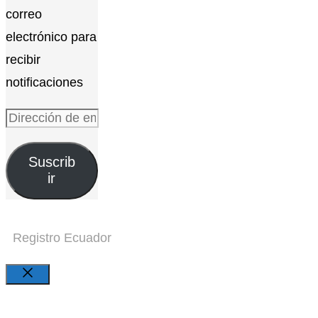
correo
electrónico para
recibir
notificaciones
Dirección
de
Suscrib
email
ir
Registro Ecuador
Close