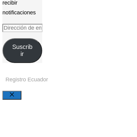
recibir
notificaciones
Dirección
de
Suscrib
email
ir
Registro Ecuador
Close