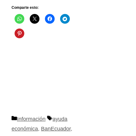
Comparte esto:
Categorías
Etiquetas
Información
ayuda
económica
,
BanEcuador
,