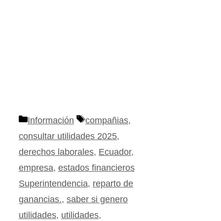
Categorías
Etiquetas
Información
compañias
,
consultar utilidades 2025
,
derechos laborales
,
Ecuador
,
empresa
,
estados financieros
Superintendencia
,
reparto de
ganancias.
,
saber si genero
utilidades
,
utilidades
,