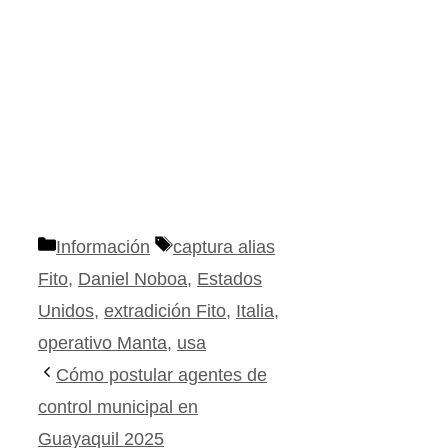
Categorías
Etiquetas
Información
captura alias
Fito
,
Daniel Noboa
,
Estados
Unidos
,
extradición Fito
,
Italia
,
operativo Manta
,
usa
Cómo postular agentes de
control municipal en
Guayaquil 2025